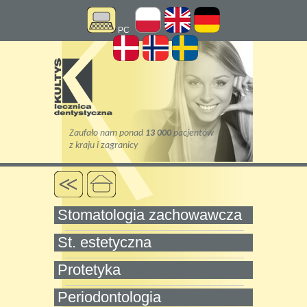
PC
Stomatologia zachowawcza
St. estetyczna
Protetyka
Periodontologia