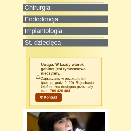
Chirurgia
Endodoncja
Implantologia
St. dziecięca
Uwaga: W każdy wtorek
gabinet jest tymczasowo
nieczynny.
⚠️
Zapraszamy w pozostałe dni
(pon–pt, godz. 9–20). Rejestracja
telefoniczna dostępna przez cały
czas:
789 420 484
✆ Kontakt