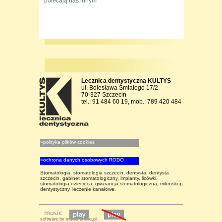
polecają nas innym
Lecznica dentystyczna KULTYS
ul. Bolesława Śmiałego 17/2
70-327 Szczecin
tel.: 91 484 60 19, mob.: 789 420 484
»polityka plików cookies
»ochrona danych osobowych RODO
Stomatologia, stomatologia szczecin, dentysta, dentysta
szczecin, gabinet stomatologiczny, implanty, licówki,
stomatologia dziecięca, gwarancja stomatologiczna, mikroskop
dentystyczny, leczenie kanałowe.
software by studio-online.pl